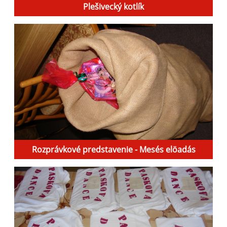
Plešivecký kotlík
Rozprávkové predstavenie - Mesés elöadás