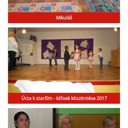
Mikuláš
Úcta k starším - Idősek köszöntése 2017