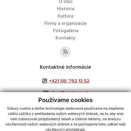
O obci
História
Kultúra
Firmy a organizácie
Fotogaléria
Kontakty
Kontaktné informácie
+421 58/ 792 13 52
obec@paskova.sk
Používame cookies
Súbory cookie a ďalšie technológie sledovania používame na zlepšenie
vášho zážitku z prehliadania našich webových stránok, na to, aby sme
využite možnosť získavania aktuálnych informácií s využitím RSS
,
vám zobrazovali prispôsobený obsah a cielené reklamy, na analýzu
návštevnosti našich webových stránok a na pochopenie toho, odkiaľ naši
CMS systém (redakčný) systém ECHELON 2,
Mapa stránok
,
web portál
,
návštevníci prichádzajú.
webhosting
,
webex.digital, s.r.o.
,
domény
,
registrácia domény
,