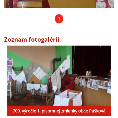
1
Zoznam fotogalérií:
700. výročie 1. písomnej zmienky obce Pašková