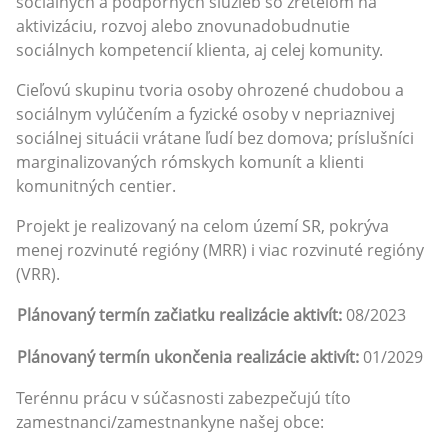
sociálnych a podporných služieb so zreteľom na
aktivizáciu, rozvoj alebo znovunadobudnutie
sociálnych kompetencií klienta, aj celej komunity.
Cieľovú skupinu tvoria osoby ohrozené chudobou a
sociálnym vylúčením a fyzické osoby v nepriaznivej
sociálnej situácii vrátane ľudí bez domova; príslušníci
marginalizovaných rómskych komunít a klienti
komunitných centier.
Projekt je realizovaný na celom území SR, pokrýva
menej rozvinuté regióny (MRR) i viac rozvinuté regióny
(VRR).
Plánovaný termín začiatku realizácie aktivít:
08/2023
Plánovaný termín ukončenia realizácie aktivít:
01/2029
Terénnu prácu v súčasnosti zabezpečujú títo
zamestnanci/zamestnankyne našej obce: