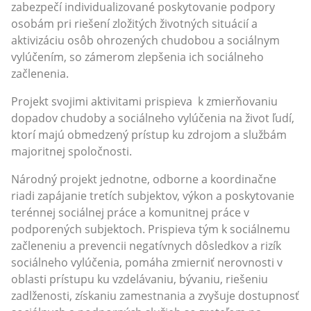
zabezpečí individualizované poskytovanie podpory
osobám pri riešení zložitých životných situácií a
aktivizáciu osôb ohrozených chudobou a sociálnym
vylúčením, so zámerom zlepšenia ich sociálneho
začlenenia.
Projekt svojimi aktivitami prispieva k zmierňovaniu
dopadov chudoby a sociálneho vylúčenia na život ľudí,
ktorí majú obmedzený prístup ku zdrojom a službám
majoritnej spoločnosti.
Národný projekt jednotne, odborne a koordinačne
riadi zapájanie tretích subjektov, výkon a poskytovanie
terénnej sociálnej práce a komunitnej práce v
podporených subjektoch. Prispieva tým k sociálnemu
začleneniu a prevencii negatívnych dôsledkov a rizík
sociálneho vylúčenia, pomáha zmierniť nerovnosti v
oblasti prístupu ku vzdelávaniu, bývaniu, riešeniu
zadlženosti, získaniu zamestnania a zvyšuje dostupnosť