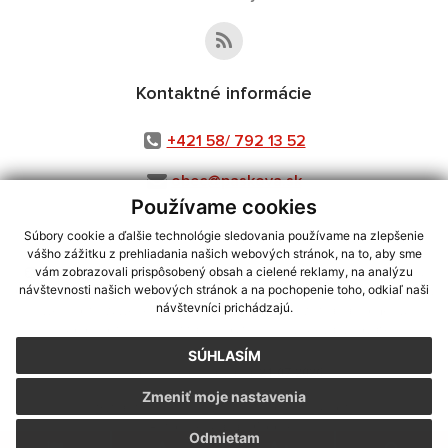
Kontaktné informácie
+421 58/ 792 13 52
obec@paskova.sk
Používame cookies
Súbory cookie a ďalšie technológie sledovania používame na zlepšenie
vášho zážitku z prehliadania našich webových stránok, na to, aby sme
využite možnosť získavania aktuálnych informácií s využitím RSS
,
vám zobrazovali prispôsobený obsah a cielené reklamy, na analýzu
CMS systém (redakčný) systém ECHELON 2,
Mapa stránok
,
web portál
,
návštevnosti našich webových stránok a na pochopenie toho, odkiaľ naši
návštevníci prichádzajú.
webhosting
,
webex.digital, s.r.o.
,
domény
,
registrácia domény
,
spoločnosť webex.digital, s.r.o.
,
technický prevádzkovateľ
SÚHLASÍM
Posledná aktualizácia:
21.07.2026
Zmeniť moje nastavenia
Vytlačiť stránku
|
Vyhlásenie o prístupnosti
Autorské práva
|
Cookies
Odmietam